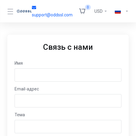
0
USD
support@oddssl.com
Связь с нами
Имя
Email-адрес
Тема