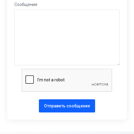
Сообщение
Отправить сообщение