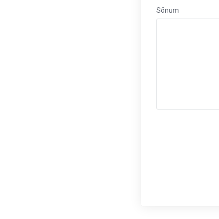
Sõnum