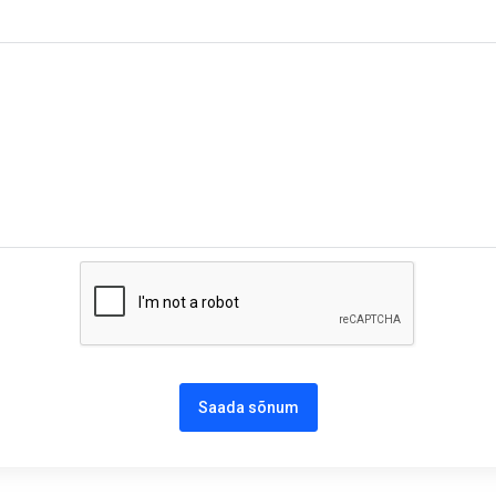
Saada sõnum