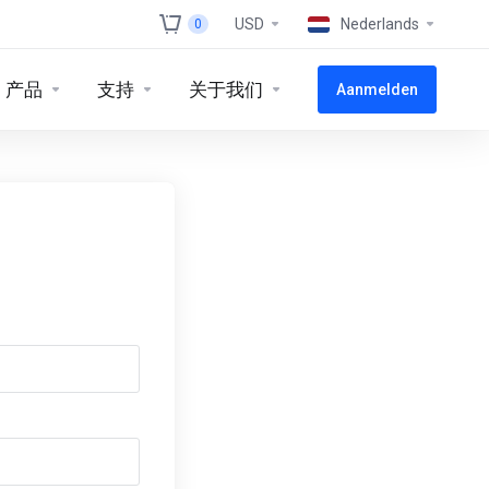
USD
Nederlands
0
产品
支持
关于我们
Aanmelden