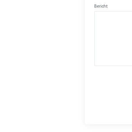
Bericht